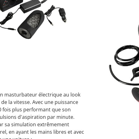
 cuisine
ssures empilables
puzzles
ouche
Accessoires
Grand mén
Décoration
Décoration
Tendances
e relever du lit
 spatules
géniaux
printemps
jetzt entde
je découvr
chaussure
 bain
oilettes et salle de
je découvr
je découvr
je découvr
 & râpes
Derniers articles e
de douche
Livrable sous 4-5 
es au quotidien
es
🤫
Livraison discrète
e
point à roulettes
e
e
un masturbateur électrique au look
 de la vitesse. Avec une puissance
0 fois plus performant que son
ulsions d'aspiration par minute.
par sa simulation extrêmement
urel, en ayant les mains libres et avec