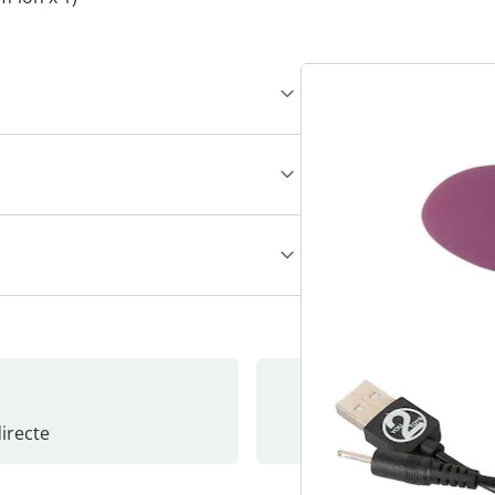
recte
S’abonne