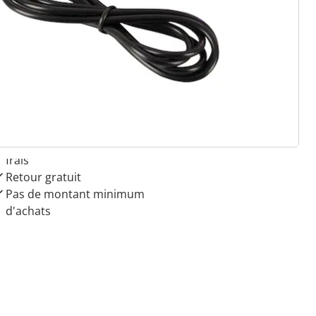
 raisons de choisir
Maison & Confort”
Paiement sur facture sans
frais
Retour gratuit
Pas de montant minimum
d'achats