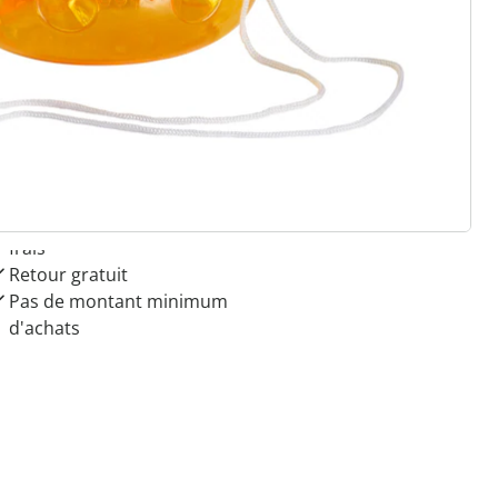
 raisons de choisir
Maison & Confort”
Paiement sur facture sans
frais
Retour gratuit
Pas de montant minimum
d'achats