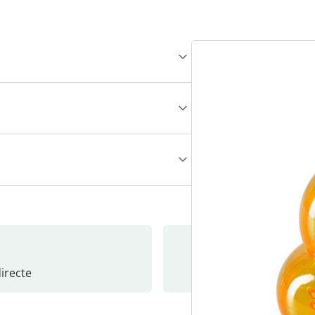
recte
S’abonne