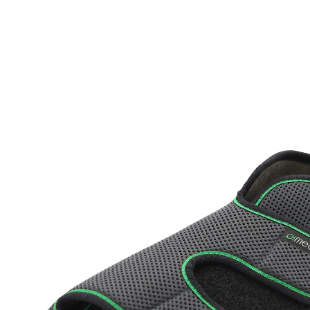
à partir de
64,99 €
TVA incluse, plus
Frais d'expédition
Taille
Dans le Panier
Livrable sous 4-5 jours ouvrés
Bon maintien, malgré une largeur
agréable
semelle antidérapante
Pansement, déformations, forts gonflements : ces
chaussures couvre-bandage souples offrent aux pieds