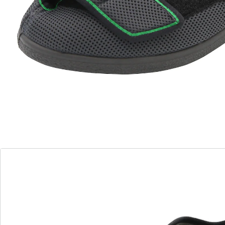
l'espace qu'ils nécessitent et toutefois un bon appui
pour marcher. Revêtement antiviral pour l'auto-
désinfection. Réglage de la largeur sans paliers grâce
aux larges scratchs. Joli piqué contrastant. Hauteur
cheville et deux brides à scratch.
Détails
Informations et fabricant
Avis