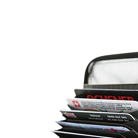
10,99 €
TVA incluse, plus
Frais d'expédition
Dans le Panier
Livrable sous 4-5 jours ouvrés
Portefeuille anti-vol Une couche d’aluminium protège
vos cartes à puce contre toute lecture non autorisée.
Ce portefeuille peut contenir 11 cartes et documents
d’identité numérisés. Pourtour zippé empêchant les
cartes de tomber. En synthétique. (LxlxHx) 11 x 9 x 3
cm. Nr. 6500.811 • • couche de protection en aluminum
• 11 rangements
• NOUVEAU