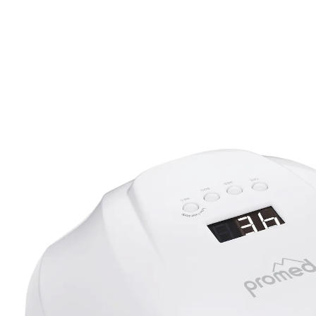
65,99 €
TVA incluse, plus
Frais d'expédition
Dans le Panier
Livrable sous 4-5 jours ouvrés
durcit gels et vernis acryliques
pour ongles des pieds et des mains
Le système Dual-Power à 32 LED durcit les vernis à
ongles de manière uniforme. 4 durées de minuterie
(10, 30, 60, 99 s). Avec affichage numérique et bloc
secteur. Durée de vie des LED : env. 50000 heures.