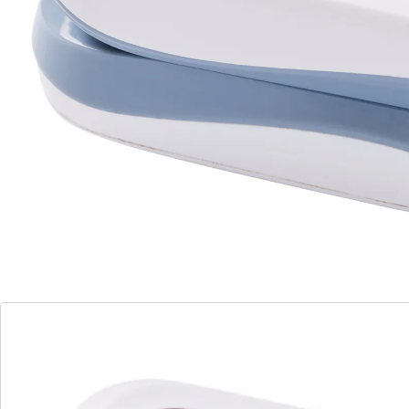
arrêt automatique. Livré avec une dragonne pratique.
Remarque concernant les piles:
Les piles sont fournies. (AAA Micro x 2)
Détails
Informations et fabricant
Avis
Commande directe