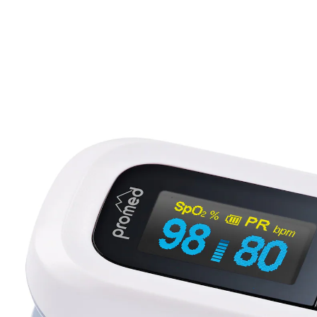
29,99 €
TVA incluse, plus
Frais d'expédition
Dans le Panier
Livrable sous 4-5 jours ouvrés
Facile d’utilisation
grand affichage bien lisible
Dragonne pratique et piles gratuites !
Mesurez votre saturation en oxygène dans le sang et
votre fréquence cardiaque (fréquence du pouls),
facilement et chez vous. Niveau des piles affiché, 6
types d'affichage, 4 niveaux de luminosité. Fonction