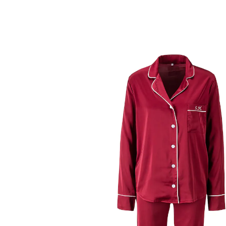
39,99 €
TVA incluse, plus
Frais d'expédition
Taille
Prévenez-moi
Momentanément indisponible
Pyjama élégant!
personnalisable sur demande
matière fluide et douce
doux avec la peau