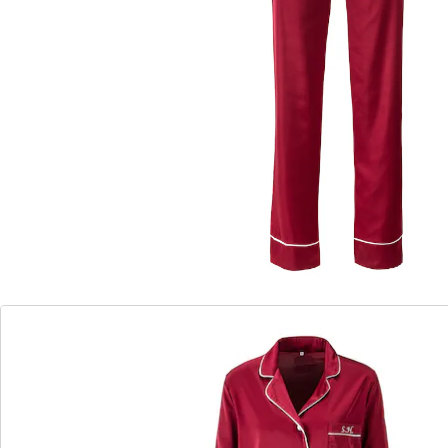
Ce pyjama 2 pièces aspect satin est fin et soyeux au
toucher. Le haut avec sa poche sur la poitrine et ses
boutons est tout aussi élégant que le pantalon avec sa
taille élastique confortable. Idéal pour des soirées
détente à deux et des nuits reposantes.
Détails
Informations et fabricant
Avis