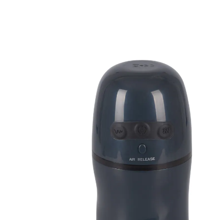
152,99 €
TVA incluse, plus
Frais d'expédition
Dans le Panier
Livrable sous 4-5 jours ouvrés
🤫
Livraison discrète
suce et vibre simultanément
Des sillons de l'entrée mènent le membre jusqu'aux
picots gourmands et moelleux du fond. 4 modes
vibratoires et 3 modes de suscion, réglables à volonté
sur le boîtier. Valve de sécurité pour arrêt immédiat si
besoin. Fourreau amovible facilitant le nettoyage.