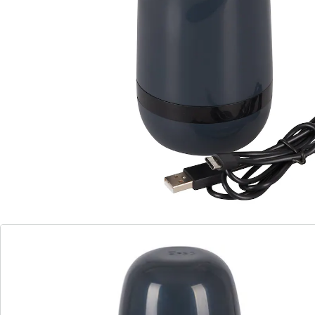
Extensible. (Prof. d'insertion : 15 cm. Batterie lithium-
ion. Câble USB joint.
Détails
Informations et fabricant
Avis
Commande directe