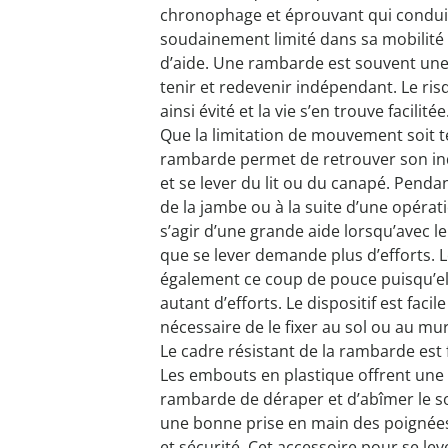
chronophage et éprouvant qui conduit 
soudainement limité dans sa mobilité
d’aide. Une rambarde est souvent une 
tenir et redevenir indépendant. Le ri
ainsi évité et la vie s’en trouve facilitée
Que la limitation de mouvement soit 
rambarde permet de retrouver son ind
et se lever du lit ou du canapé. Penda
de la jambe ou à la suite d’une opératio
s’agir d’une grande aide lorsqu’avec l
que se lever demande plus d’efforts. L
également ce coup de pouce puisqu’ell
autant d’efforts. Le dispositif est facil
nécessaire de le fixer au sol ou au mu
Le cadre résistant de la rambarde est 
Les embouts en plastique offrent une 
rambarde de déraper et d’abîmer le 
une bonne prise en main des poignées
et sécurité. Cet accessoire pour se l