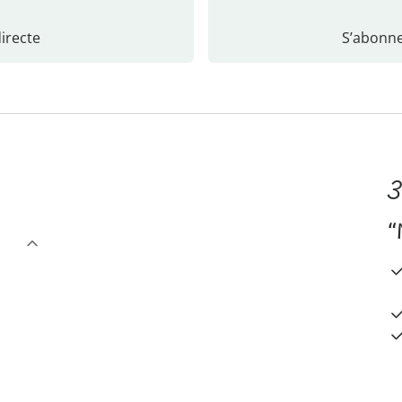
recte
S’abonne
3
“