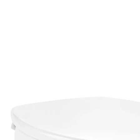
141,99 €
TVA incluse, plus
Frais d'expédition
Dans le Panier
Livrable sous 4-5 jours ouvrés
le couvercle s’abaisse sans bruit sur le
siège
pour plus de confort et de sécurité
fermeture silencieuse
Sécurité et confort complets : rehausseur WC pour
une assise confortable plus en hauteur. Couvercle à
fermeture silencieuse. S’enlève et se nettoie