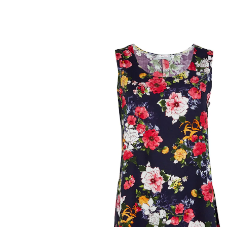
29,99 €
TVA incluse, plus
Frais d'expédition
Taille
Dans le Panier
Livrable sous 9-11 jours ouvrés
Humeur printanière pour cette élégante robe sans
manches de style féminin et romantique, ornée de
fleurs aux coloris frais et intenses. De coupe évasée,
dansante et confortable, elle met la silhouette