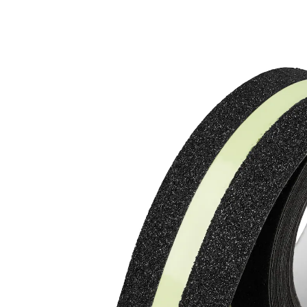
15,99 €
1 m = 3,20 €
TVA incluse, plus
Frais d'expédition
Dans le Panier
Livrable sous 4-5 jours ouvrés
Pas à pas sur un sol sûr et sans dangers !
Ce ruban adhésif offre une sécurité à double titre à
tous les endroits où vous risquez de trébucher. Sa
surface rugueuse et antidérapante vous empêche de
glisser dans les escaliers, sur les seuils de porte, etc...
De plus, comme il est fluorescent, vous le verrez à
coup sûr. Convient pour l'intérieur et l'extérieur.