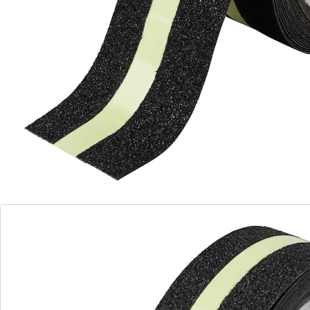
• pour l’entrée, les escaliers, de la cave, etc.
• découpable sur mesure
• brille dans l’obscurité
Matière : plastique, papier de verre
Détails
Informations et fabricant
Avis