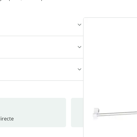
recte
S’abonne