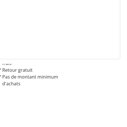
 raisons de choisir
Maison & Confort”
Paiement sur facture sans
frais
Retour gratuit
Pas de montant minimum
d'achats