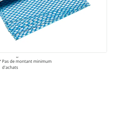
 raisons de choisir
Maison & Confort”
Paiement sur facture sans
frais
Retour gratuit
Pas de montant minimum
d'achats