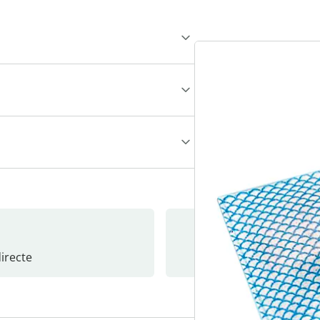
recte
S’abonne