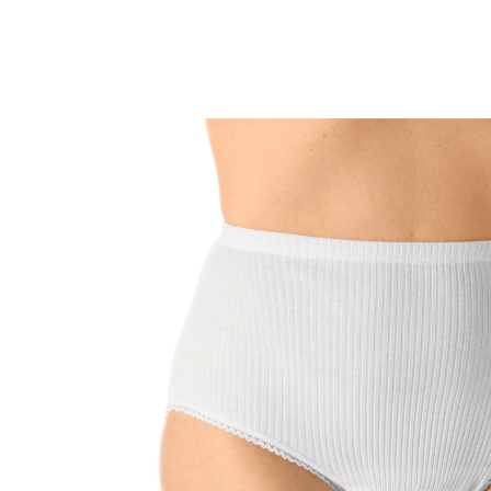
15,99 €
TVA incluse, plus
Frais d'expédition
Taille
Dans le Panier
Livrable sous 4-5 jours ouvrés
🤫
Livraison discrète
Slip de sécurité pour femmes !
agréable à porter
avec poche intérieure pour protections
Avec une couche imperméable et une poche pour les
protections - ainsi, les protections ne peuvent pas