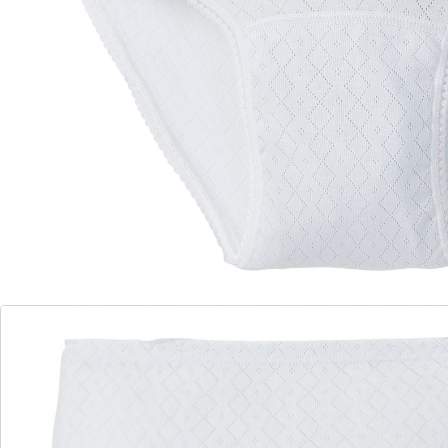
Offre une protection en cas
d'incontinence légère
Agréable à porter
Slip en coton à motifs assortis. Avec double gousset,
revêtement imperméable à l'intérieur pour éviter que
les petites pertes ne s'échappent.
Détails
Informations et fabricant
Avis