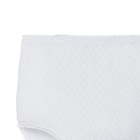
14,99 €
TVA incluse, plus
Frais d'expédition
Taille
Dans le Panier
Livrable sous 4-5 jours ouvrés
Vous pouvez compter sur ce slip !
Slip blanc à motifs
Double gousset
Revêtu de PVC