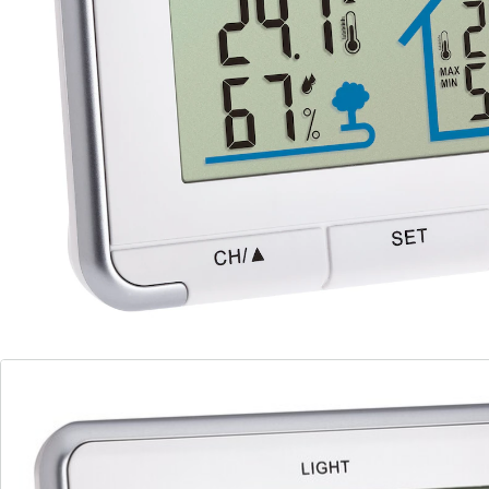
Transmet sans fil la température extérieure et
l'humidité de l'air par l'intermédiaire de 3 émetteurs
maximum. Indique également la température et
l'humidité ambiantes. Symboles météo.
Remarque concernant les piles:
Les piles ne sont pas fournies. Veuillez les commander
séparément. (AAA Micro x 3, AA x 2)
Détails
Informations et fabricant
Avis