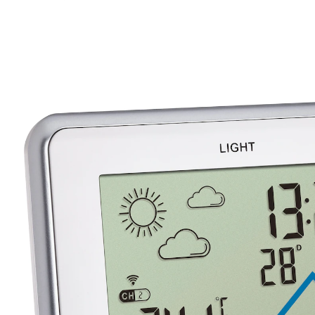
41,99 €
TVA incluse, plus
Frais d'expédition
Dans le Panier
Livrable sous 4-5 jours ouvrés
votre station météo
commande tactile confortable par capteur
rétroéclairage
heure avec date
portée du capteur extérieur : 60 m