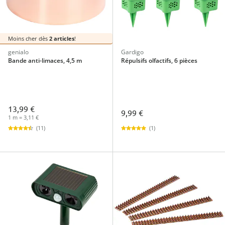
Moins cher dès
2 articles
!
genialo
Gardigo
Bande anti-limaces, 4,5 m
Répulsifs olfactifs, 6 pièces
13,99 €
9,99 €
1 m = 3,11 €
(1)
(11)