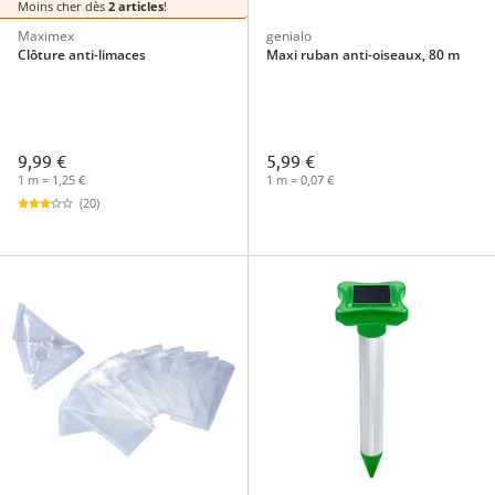
Moins cher dès
2 articles
!
Maximex
genialo
Clôture anti-limaces
Maxi ruban anti-oiseaux, 80 m
9,99 €
5,99 €
1 m = 1,25 €
1 m = 0,07 €
(20)