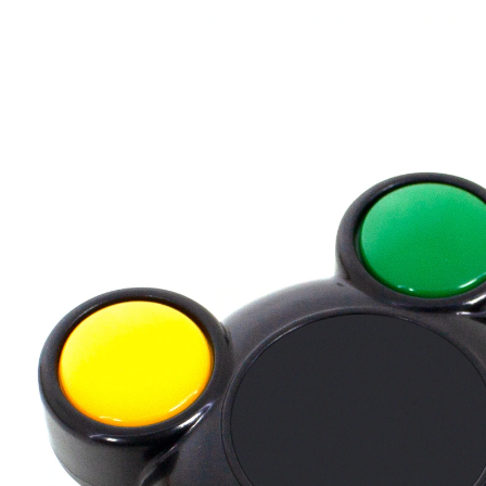
9,99 €
TVA incluse, plus
Frais d'expédition
Dans le Panier
Livrable sous 4-5 jours ouvrés
Entraînez votre mémoire !
Piles gratuites
C’est amusant et cela permet d’entraîner sa mémoire
de manière ludique. Une couleur s’allume de façon
aléatoire : il suffit d’appuyer dessus pour que l’appareil
ajoute une nouvelle couleur. Il peut émettre jusqu’à 15
couleurs en une séquence.