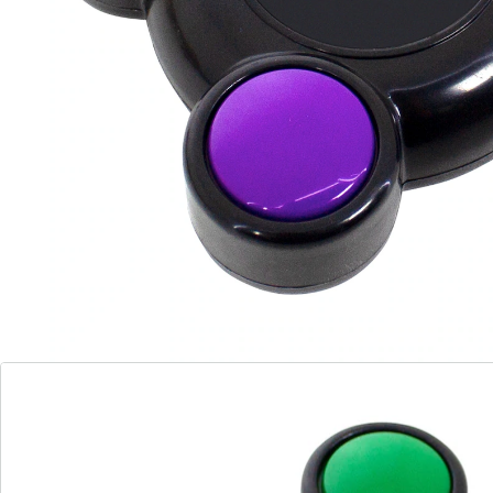
Remarque concernant les piles:
Les piles sont fournies. (button cell - LR54 x 3)
Détails
Informations et fabricant
Avis
Commande directe