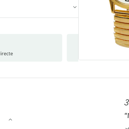
recte
S’abonne
3
“