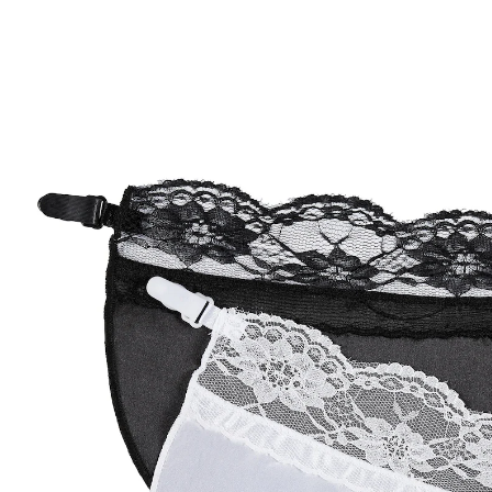
8,99 €
TVA incluse, plus
Frais d'expédition
Dans le Panier
Livrable sous 4-5 jours ouvrés
Transformez votre décolleté !
Ce ravissant empiècement noir ou blanc permet de
modifier l’apparence de votre haut en quelques
secondes, comme par magie. Il présente deux clips
que l’on attache aux bretelles du soutien-gorge et
donne l’impression que vous portez un gracieux
caraco dessous.