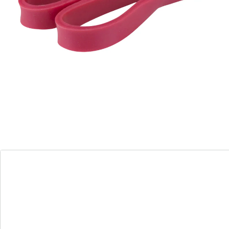
Informations et fabricant
Avis
Commande directe
S’abonner à la newsletter