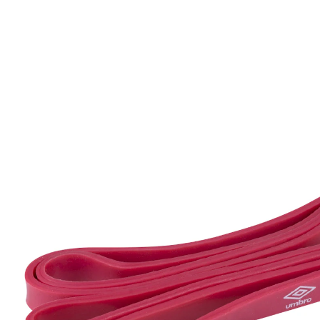
15,99 €
TVA incluse, plus
Frais d'expédition
Dans le Panier
Livrable sous 4-5 jours ouvrés
peut améliorer l'équilibre
musculation de tout le corps
Grâce à une résistance ciblée, cette sangle est
particulièrement efficace pour développer la force et
les muscles. Idéale pour la rééducation.
Détails