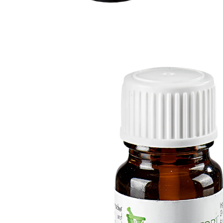
13,99 €
1 l = 1 399,00 €
TVA incluse, plus
Frais d'expédition
Dans le Panier
Livrable sous 4-5 jours ouvrés
La beauté jusqu’au bout des ongles !
pour des ongles doux et élastiques
La solution rapide pour les ongles incarnés, cornés ou
fendus, non seulement gênants, mais également
disgracieux! L’action intensive de l'émollient à ongles
peut rendre leur douceur et leur élasticité aux ongles
et au lit des ongles et permettre ainsi une coupe plus
facile. Avec menthol et camphre.