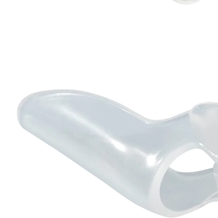
6,99 €
TVA incluse, plus
Frais d'expédition
Dans le Panier
Livrable sous 4-5 jours ouvrés
Toujours à bonne distance !
protège l'oignon & les orteils
réduit les frottements et la douleur
peut être porté à droite et à gauche
attelle en silicone : s'adapte
individuellement