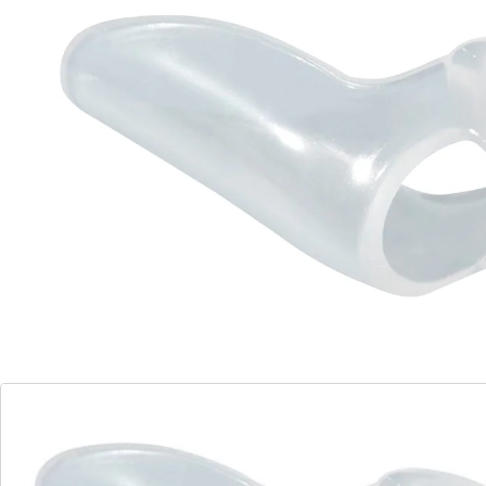
Une position défavorable du gros orteil peut
engendrer frottements et pressions entre la plante du
pied, les articulations et la chaussure, ce qui peut être
très douloureux. Le séparateur d’orteils peut diminuer
cette gêne, et favoriser le bon positionnement des
orteils. Il peut également réduire les frottements. Pour
le pied droit ou gauche. Taille unique.
Détails
Informations et fabricant
Avis