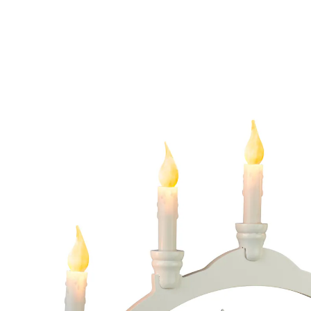
19,99 €
TVA incluse, plus
Frais d'expédition
Dans le Panier
Livrable sous 4-5 jours ouvrés
Personne ne fait le tour de ce village!
Eclairage d'ambiance
Observez le calme et la paix que dégage ce village de
montagne et profitez de cette vue idyllique dans votre
salon! L’arceau lumineux est éclairé par 5 bougies à
LED. Avec interrupteur.
Remarque concernant les piles: