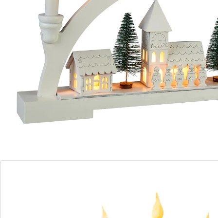
Les piles ne sont pas fournies. Veuillez les commander
séparément. (AA Mignon x 2)
Détails
Informations et fabricant
Avis
Commande directe