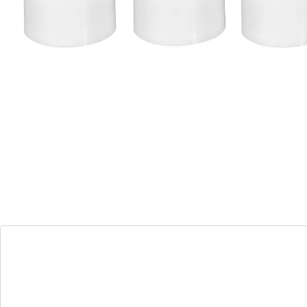
Les piles sont fournies. (button cell - CR2032 x 4)
Détails
Informations et fabricant
Avis
Commande directe