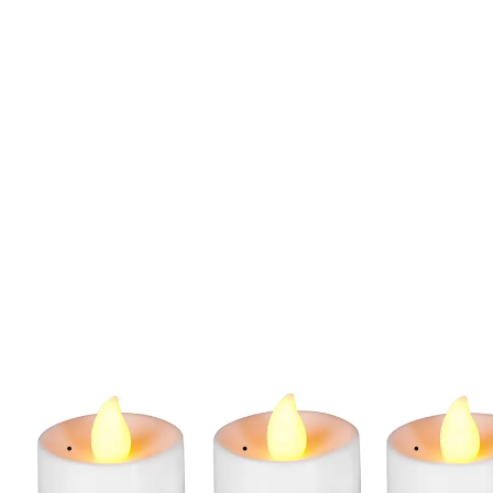
9,99 €
TVA incluse, plus
Frais d'expédition
Dans le Panier
Livrable sous 4-5 jours ouvrés
Elles brillent sans brûler !
C’est surtout durant les mois d’hiver que l’on apprécie
le plus les bougies ! Créez une atmosphère festive de
Noël avec ces bougies chauffe-plats. Original : la
flamme s’allume et s’éteint simplement en soufflant
dessus comme pour une vraie bougie !
Remarque concernant les piles: