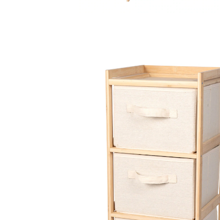
49,99 €
TVA incluse, plus
Frais d'expédition
Dans le Panier
Livrable sous 4-5 jours ouvrés
Ici, l’ordre règne simplement!
compartiments à poignées pratiques
assortie à votre intérieur
Grâce à son design intemporel et moderne, cette
commode s’intègre parfaitement dans n’importe quel
intérieur. Elle met de l’ordre dans le salon, la salle de
bains ou le bureau: tous vos objets sont