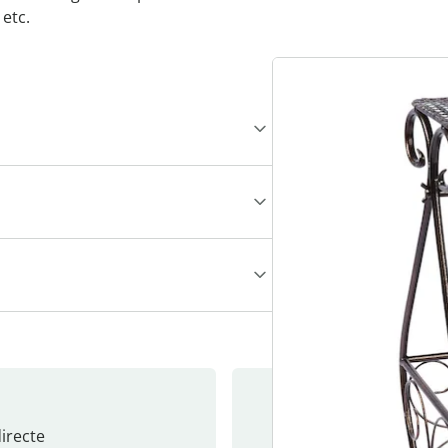
etc.
recte
S’abonne