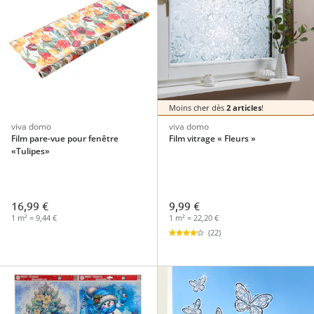
Moins cher dès
2 articles
!
viva domo
viva domo
Film pare-vue pour fenêtre
Film vitrage « Fleurs »
«Tulipes»
16,99 €
9,99 €
1 m² = 9,44 €
1 m² = 22,20 €
(22)