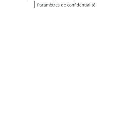
Paramètres de confidentialité
¹ Cliquez ici pour les conditions de validation
fermer