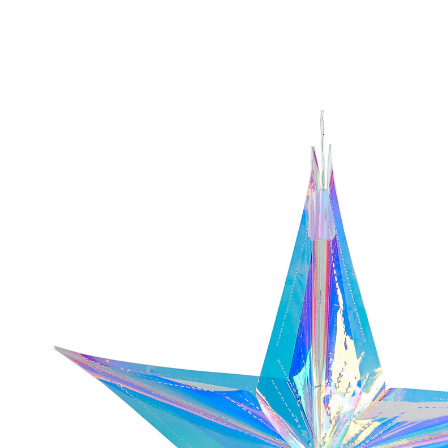
4,99 €
TVA incluse, plus
Frais d'expédition
Dans le Panier
Livrable sous 4-5 jours ouvrés
Sous une bonne étoile!
très grande: Ø 40 cm!
Tout en lumière! Cette grande étoile de Noël
scintillante apporte à coup sûr une ambiance de fête.
Avec suspension.
Détails