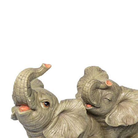
19,99 €
TVA incluse, plus
Frais d'expédition
Dans le Panier
Livrable sous 4-5 jours ouvrés
Pachydermes porte-bonheur!
figurine joliment ­travaillée
Dans le feng shui, l’éléphant symbolise la santé et
l’épanouissement et sa trompe levée est synonyme de
bonheur et de ­fidélité. Ces 3 adorables éléphants en
ont beaucoup à offrir, tant ils ont l’air heureux, blottis
l’un derrière l’autre.