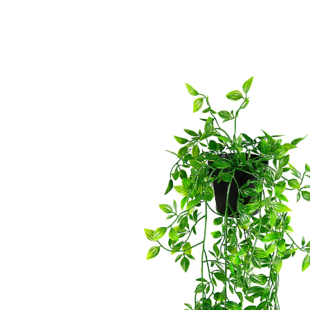
9,99 €
TVA incluse, plus
Frais d'expédition
Dans le Panier
Livrable sous 4-5 jours ouvrés
Toujours verte !
La plante idéale pour les zones plus sombres de la
maison. Parfaite accrochée à un mur ou pour décorer
une étagère.
Matière: plastique