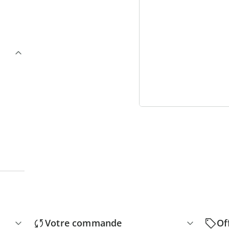
3
“
Votre commande
Of