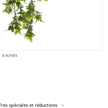
 raisons de choisir
Maison & Confort”
Paiement sur facture sans
frais
Retour gratuit
Pas de montant minimum
d'achats
fres spéciales et réductions