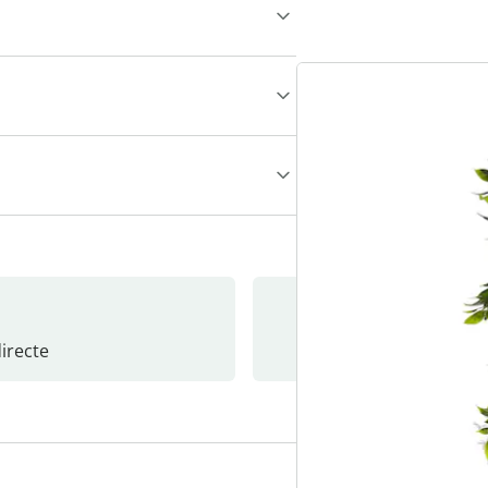
recte
S’abonne