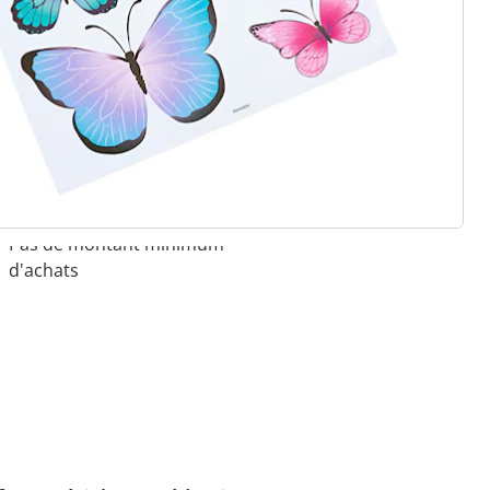
 raisons de choisir
Maison & Confort”
Paiement sur facture sans
frais
Retour gratuit
Pas de montant minimum
d'achats