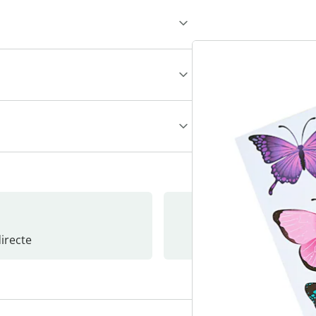
recte
S’abonne