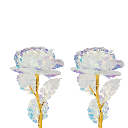
9,99 €
TVA incluse, plus
Frais d'expédition
Dans le Panier
Livrable sous 4-5 jours ouvrés
Une déco de table magique !
luminescentes la nuit
scintillantes la journée
En journée, ce trio de roses brille d’un éclat nacré aux
douces nuances – et la nuit, les délicates fleurs
s’illuminent et se parent de magnifiques tons verts. Un