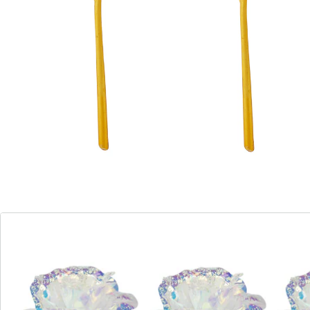
vrai spectacle pour les yeux... voire un tour de magie !
Fleurs fournies sans vase.
Détails
Informations et fabricant
Avis
Commande directe