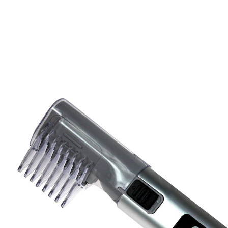
15,99 €
TVA incluse, plus
Frais d'expédition
Dans le Panier
Livrable sous 4-5 jours ouvrés
Peigne et tondeuse électrique en un seul
appareil
2 embouts interchangeables inclus
Gratuit : brosse de nettoyage
différentes longueurs réglables
Peigne et tondeuse électrique en un seul appareil –