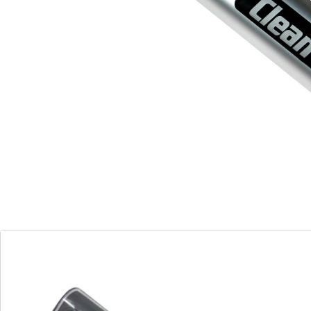
pratique ! Vous peignez vos cheveux et rafraîchissez
votre coupe d’un seul geste. Manche compact,
utilisation sûre.
Remarque concernant les piles:
Les piles ne sont pas fournies. Veuillez les commander
séparément. (AAA Micro x 2)
Détails
Informations et fabricant
Avis