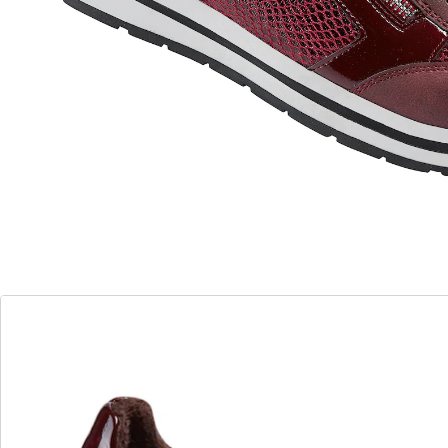
de 2 cm. La fermeture à glissière latérale facilite
l’enfilage : inutile de défaire les lacets !
Détails
Informations et fabricant
Avis