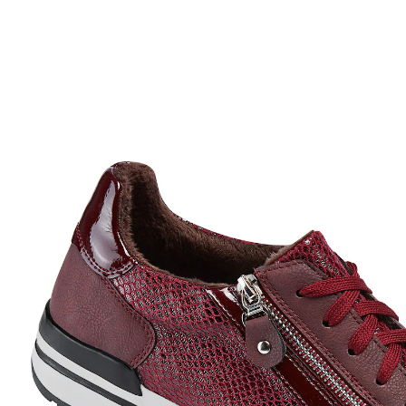
36,99 €
TVA incluse, plus
Frais d'expédition
Taille
Prévenez-moi
Momentanément indisponible
Ces baskets en cuir végan signées WONDERWALK sont
idéales pour partir en promenade automnale en toute
sécurité : confortables, elles sont aussi agréables au
pied et chaudes grâce à leur doublure intérieure,
et stables grâce à leur semelle crantée en caoutchouc