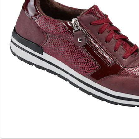
wonderwalk - Marcher comme sur un nuage
Enfilage confortable grâce à l'élastique, au velcro ou
à la fermeture éclair
Une coupe parfaite, grâce aux largeurs standard et
confortables
Semelle amovible - idéale pour les semelles
orthopédiques
Matériaux légers de haute qualité & designs variés
wonderwalk allie confort, style et qualité - produit de
manière durable et à un prix équitable.
Je découvre