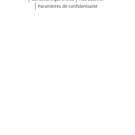
Paramètres de confidentialité
Choisir une taille
¹ Cliquez ici pour les conditions de validation
fermer