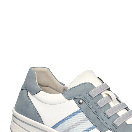
29,99 €
TVA incluse, plus
Frais d'expédition
Taille
Dans le Panier
Livrable sous 4-5 jours ouvrés
Élégantes et sportives !
Ces baskets décontractées et modernes, à l’aspect
cuir, de WONDERWALK sont bien pensées jusque dans
les détails : les lacets en stretch souples et agréables
facilitent l’enfilage tandis que la semelle intérieure