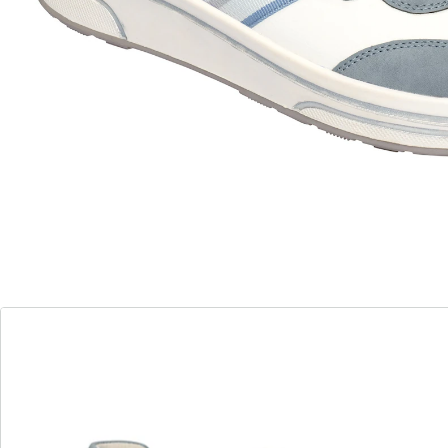
douce assure un confort optimal à chaque pas.
Semelle extérieure antidérapante.
Détails
Informations et fabricant
Avis