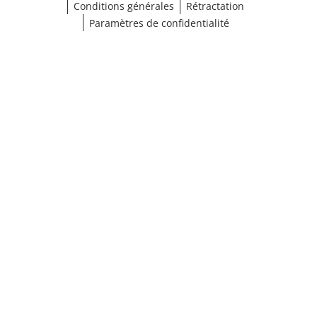
Conditions générales
Rétractation
Paramètres de confidentialité
Choisir une taille
¹ Cliquez ici pour les conditions de validation
fermer