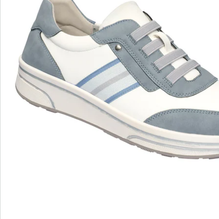
wonderwalk - Marcher comme sur un nuage
Enfilage confortable grâce à l'élastique, au velcro ou
à la fermeture éclair
Une coupe parfaite, grâce aux largeurs standard et
confortables
Semelle amovible - idéale pour les semelles
orthopédiques
Matériaux légers de haute qualité & designs variés
wonderwalk allie confort, style et qualité - produit de
manière durable et à un prix équitable.