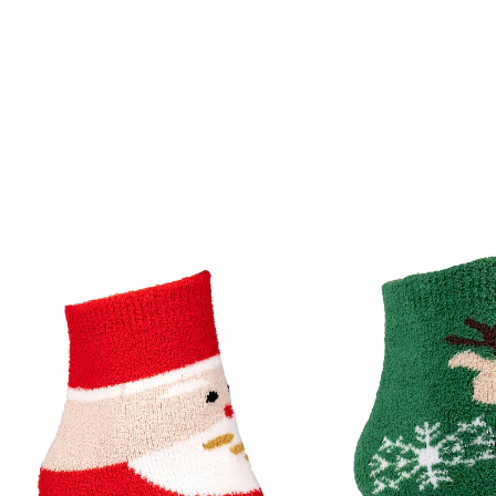
3,00 €
TVA incluse, plus
Frais d'expédition
Prévenez-moi
Momentanément indisponible
Renne et père Noël vous enveloppent de douceur!
avec picots antidérapants
Soyez prêts pour la plus belle période de l’année et
glissez vos pieds dans ces chaussettes de Noël douces
et moelleuses. Avec des picots antidérapants et un
bord élastique doux. 100% polyester. Taille unique,
pour les pointures 36-42. Lavables à 30°C.