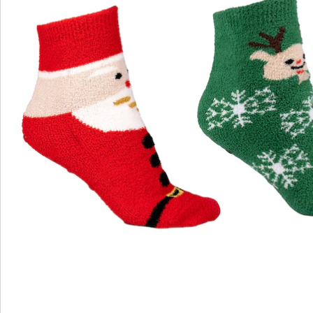
wonderwalk - Marcher comme sur un nuage
Enfilage confortable grâce à l'élastique, au velcro ou
à la fermeture éclair
Une coupe parfaite, grâce aux largeurs standard et
confortables
Semelle amovible - idéale pour les semelles
orthopédiques
Matériaux légers de haute qualité & designs variés
wonderwalk allie confort, style et qualité - produit de
manière durable et à un prix équitable.
Je découvre