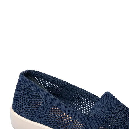
24,99 €
TVA incluse, plus
Frais d'expédition
Taille
Dans le Panier
Livrable sous 4-5 jours ouvrés
Confort d'été!
design léger et aéré
pour la ville, la plage, le bureau
adapté à l'hallux valgus