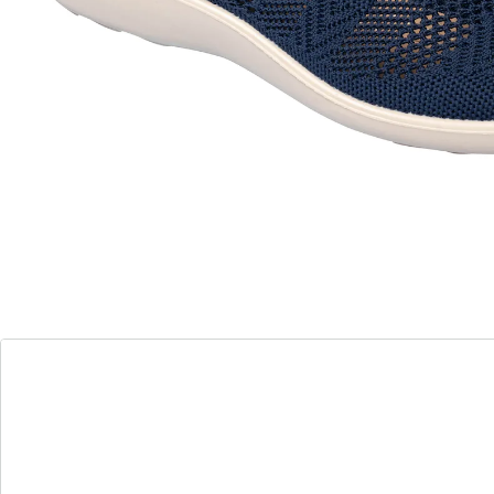
Les mocassins Flexi vous font sentir l'été à chaque pas
! Que ce soit en ville, à la plage ou au bureau, cette
chaussure est le compagnon idéal de votre tenue
d'été.
Avec une structure textile en forme de filet qui laisse
passer l'air, elle confère une élégance sportive à votre
look et convient également en cas d'hallux valgus. La
semelle Soft-Touch sur toute la longueur, le talon
légèrement surélevé et la semelle de propreté souple
offrent un confort de marche incroyablement agréable
et doux.
Remarque concernant la taille:
Cet article taille grand. Nous vous recommandons une
taille inférieure.
Détails