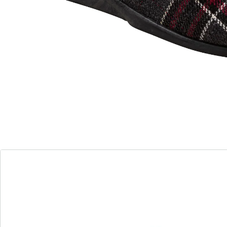
wonderwalk Home
Pantoufles «Tyrol du Sud»
(2)
Prix unitaire:
19,99 €
Le confort commence aux pieds!
pour Elle et Lui
doublure chaude, moelleuse
Pour elle ou pour lui? Les deux! Choisissez entre la
pantoufle et la mule au joli design à carreaux. Leur
doublure douce et moelleuse garde vos pieds bien au
chaud. Leur semelle extérieure solide vous permet de
marcher en toute sécurité à l’intérieur comme à
l’extérieur.