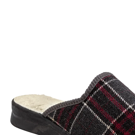
19,99 €
TVA incluse, plus
Frais d'expédition
Taille
Dans le Panier
Livrable sous 4-5 jours ouvrés
Produit similaire
Nous avons trouvé une alternative à cet article, qui
pourrait vous intéresser: