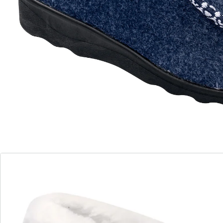
chercher le courrier.
Détails
Informations et fabricant
Avis
Commande directe