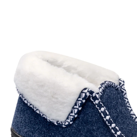
19,99 €
TVA incluse, plus
Frais d'expédition
Taille
Dans le Panier
Livrable sous 4 semaines
Douceur et chaleur garanties!
Lors des journées d’hiver, cette pantoufle thermique
doublée offre à vos pieds une douce chaleur. Sa tige
douillette se porte remontée ou rabattue. Sa semelle
en caoutchouc vous permet d’aller tranquillement