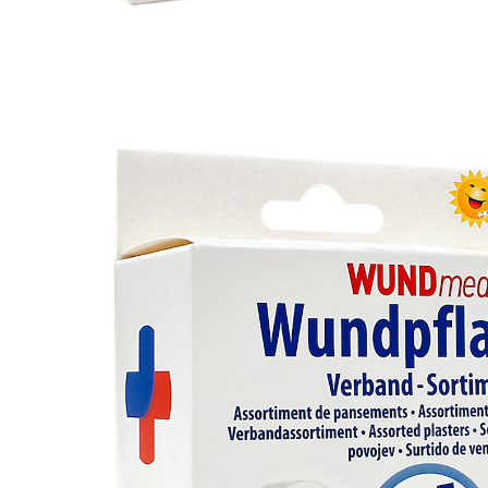
9,99 €
TVA incluse, plus
Frais d'expédition
Dans le Panier
Livrable sous 4-5 jours ouvrés
60 pansements imperméables et respirants de
différentes tailles. Avec en plus 2 bandes perméables à
l'air à découper, 1 bande de gaze et 1 sparadrap pour
fixer les bandages.
Détails