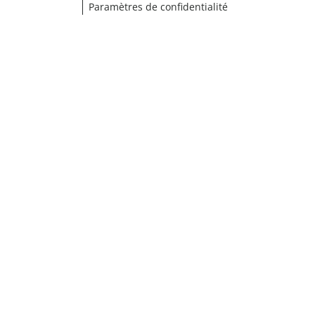
Paramètres de confidentialité
¹ Cliquez ici pour les conditions de validation
fermer