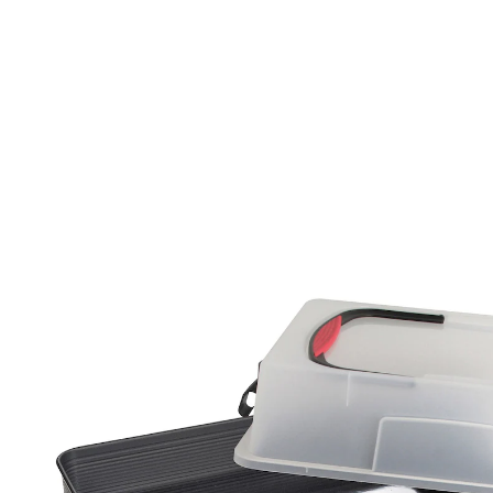
39,99 €
TVA incluse, plus
Frais d'expédition
Dans le Panier
Livrable sous 4-5 jours ouvrés
Plateau rectangulaire à ressort renforcé
en céramique
Inclut un couvercle de transport
transparent avec des poignées souples
ILAG Revêtement anti-adhérent Premium
Dimensions : 43,5 x 29,6 x 10,4 cm