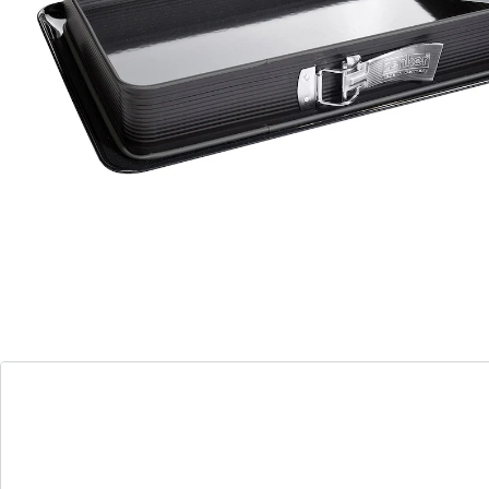
Jante extra haute (7cm)
Plateau de service en émail
Résistant à la chaleur jusqu'à +230° C
Nettoyage facile à la main
Le moule à charnière rectangulaire Deluxe avec fond
de service en émail et couvercle de transport en
plastique transparent à poignées souples de Zenker
(43,5 x 29,6 x 10,4 cm) est parfait pour cuire, servir,
transporter et conserver toutes sortes de gâteaux. Le
capot de transport robuste peut être fixé directement
sur le bord étanche et permet de transporter les
produits de boulangerie en toute sécurité. Grâce à
l'émail diamant résistant aux coupures et aux rayures
du fond de plat, le gâteau peut être coupé et servi
directement dans le moule. L'anneau de moule à
ressort renforcé en céramique avec un très bon
revêtement antiadhésif ILAG Premium empêche les
aliments de brûler et permet de retirer facilement le