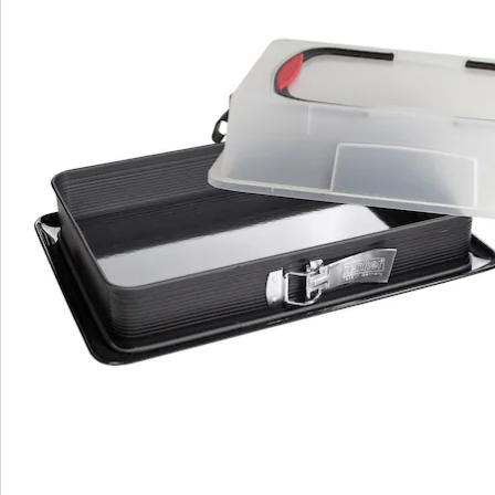
gâteau du moule. Le moule à ressort convainc par un
bord de confiserie extra haut (environ 7 cm) et par une
protection contre les fuites. Le plateau à ressort avec
une garantie de qualité de 10 ans et une fermeture
extra large est résistant à la température jusqu'à un
maximum de +230°C. La base de service et le couvercle
de transport peuvent être mis au lave-vaisselle,
l'anneau de la casserole en forme de ressort recouvert
d'un revêtement antiadhésif est nettoyé à la main. La
hotte extra haute et le bord étanche permettent de
transporter des gâteaux encore plus hauts ou
plusieurs couches intactes et de ne pas perdre leur
forme.
Détails
Informations et fabricant