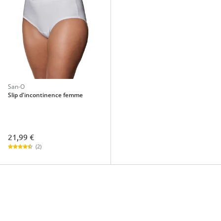
San-O
Slip d'incontinence femme
21,99 €
(2)