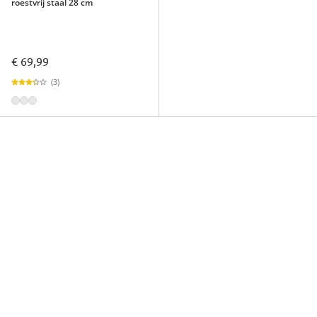
roestvrij staal 28 cm
€ 69,99
(3)