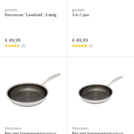
genialo
genialo
Pannenset “LavaGold”, 3-delig
3-in-1 pan
€ 49,99
€ 49,99
(6)
(2)
Hensslers
Hensslers
Pan met honingraatstructuur,
Pan met honingraatstructuur,