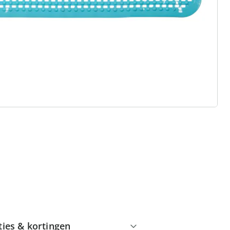
 redenen voor
Huis & Comfort”
Gratis kopen op rekening
Gratis retour
Geen minimaal bestelbedrag
ties & kortingen