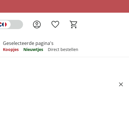
Geselecteerde pagina's
Koopjes
Nieuwtjes
Direct bestellen
pireren
pireren
pireren
pireren
pireren
Artikelnummer 507067
ndkosten