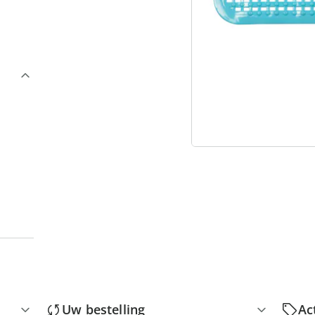
3
“
Uw bestelling
Ac