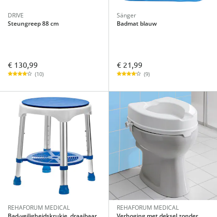
DRIVE
Sänger
Steungreep 88 cm
Badmat blauw
€ 130,99
€ 21,99
(10)
(9)
REHAFORUM MEDICAL
REHAFORUM MEDICAL
Bad-veiligheidskrukje, draaibaar
Verhoging met deksel zonder