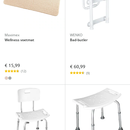
Maximex
WENKO
Wellness voetmat
Bad-butler
€ 15,99
€ 60,99
(12)
(9)