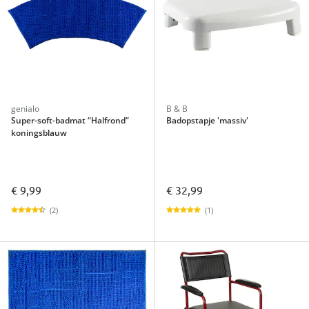
genialo
B & B
Super-soft-badmat “Halfrond”
Badopstapje 'massiv'
koningsblauw
€ 9,99
€ 32,99
(2)
(1)