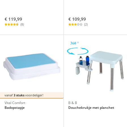
€ 119,99
€ 109,99
(8)
(2)
vanaf
3 stuks
voordeliger!
Vital Comfort
B & B
Badopstapje
Douchekrukje met planchet