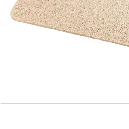
Wellness voetmat Voeten wassen – zonder bukken! De
antislipmat reinigt en masseert de voeten op een
zachte manier. Met zeep of douchegel vormt zich een
fijn schuimtapijt, dat de voeten aangenaam streelt.
Door de speciale structuur kan het water snel worden
afgevoerd. Dit voorkomt de vorming van plassen en
vermindert het risico op vallen. Gemaakt van
huidvriendelijk plastic.
Details
Opmerkingen & producent
Beoordelingen