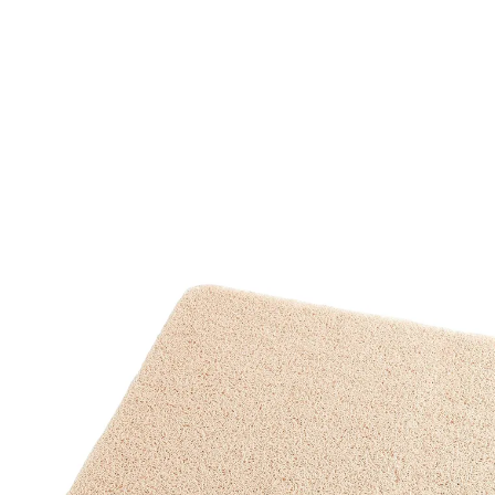
€ 15,99
incl. btw en plus
Verzendkosten
Variant
In het Winkelmandje
Leverbaar binnen 4-5 werkdagen
Je voeten wassen - zonder te bukken
huidvriendelijk - voorkomt eeltvorming